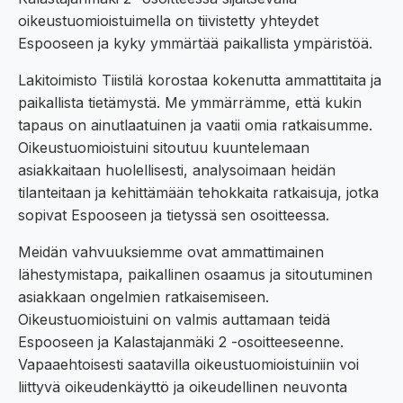
oikeustuomioistuimella on tiivistetty yhteydet
Espooseen ja kyky ymmärtää paikallista ympäristöä.
Lakitoimisto Tiistilä korostaa kokenutta ammattitaita ja
paikallista tietämystä. Me ymmärrämme, että kukin
tapaus on ainutlaatuinen ja vaatii omia ratkaisumme.
Oikeustuomioistuini sitoutuu kuuntelemaan
asiakkaitaan huolellisesti, analysoimaan heidän
tilanteitaan ja kehittämään tehokkaita ratkaisuja, jotka
sopivat Espooseen ja tietyssä sen osoitteessa.
Meidän vahvuuksiemme ovat ammattimainen
lähestymistapa, paikallinen osaamus ja sitoutuminen
asiakkaan ongelmien ratkaisemiseen.
Oikeustuomioistuini on valmis auttamaan teidä
Espooseen ja Kalastajanmäki 2 -osoitteeseenne.
Vapaaehtoisesti saatavilla oikeustuomioistuiniin voi
liittyvä oikeudenkäyttö ja oikeudellinen neuvonta