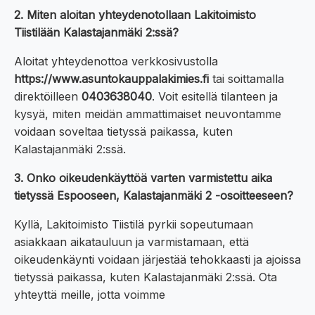
2. Miten aloitan yhteydenotollaan Lakitoimisto
Tiistilään Kalastajanmäki 2:ssä?
Aloitat yhteydenottoa verkkosivustolla
https://www.asuntokauppalakimies.fi
tai soittamalla
direktöilleen
0403638040
. Voit esitellä tilanteen ja
kysyä, miten meidän ammattimaiset neuvontamme
voidaan soveltaa tietyssä paikassa, kuten
Kalastajanmäki 2:ssä.
3. Onko oikeudenkäyttöä varten varmistettu aika
tietyssä Espooseen, Kalastajanmäki 2 -osoitteeseen?
Kyllä, Lakitoimisto Tiistilä pyrkii sopeutumaan
asiakkaan aikatauluun ja varmistamaan, että
oikeudenkäynti voidaan järjestää tehokkaasti ja ajoissa
tietyssä paikassa, kuten Kalastajanmäki 2:ssä. Ota
yhteyttä meille, jotta voimme