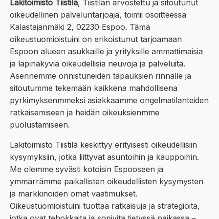
Lakitoimisto Tiistilä
, Tiistilän arvostettu ja sitoutunut
oikeudellinen palveluntarjoaja, toimii osoitteessa
Kalastajanmäki 2, 02230 Espoo. Tämä
oikeustuomioistuini on erikoistunut tarjoamaan
Espoon alueen asukkaille ja yrityksille ammattimaisia
ja läpinäkyviä oikeudellisia neuvoja ja palveluita.
Asennemme onnistuneiden tapauksien rinnalle ja
sitoutumme tekemään kaikkena mahdollisena
pyrkimyksenmmeksi asiakkaamme ongelmatilanteiden
ratkaisemiseen ja heidän oikeuksienmme
puolustamiseen.
Lakitoimisto Tiistilä keskittyy erityisesti oikeudellisiin
kysymyksiin, jotka liittyvät asuntoihin ja kauppoihin.
Me olemme syvästi kotoisin Espooseen ja
ymmärrämme paikallisten oikeudellisten kysymysten
ja markkinoiden omat vaatimukset.
Oikeustuomioistuini tuottaa ratkaisuja ja strategioita,
jotka ovat tehokkaita ja sopivita tietyssä paikassa –