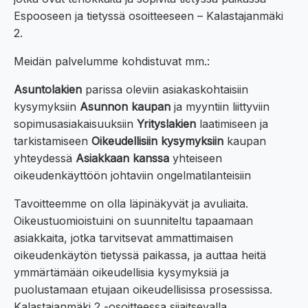
Espooseen ja tietyssä osoitteeseen – Kalastajanmäki
2.
Meidän palvelumme kohdistuvat mm.:
Asuntolakien
parissa oleviin asiakaskohtaisiin
kysymyksiin
Asunnon kaupan
ja myyntiin liittyviin
sopimusasiakaisuuksiin
Yrityslakien
laatimiseen ja
tarkistamiseen
Oikeudellisiin kysymyksiin
kaupan
yhteydessä
Asiakkaan kanssa
yhteiseen
oikeudenkäyttöön johtaviin ongelmatilanteisiin
Tavoitteemme on olla läpinäkyvät ja avuliaita.
Oikeustuomioistuini on suunniteltu tapaamaan
asiakkaita, jotka tarvitsevat ammattimaisen
oikeudenkäytön tietyssä paikassa, ja auttaa heitä
ymmärtämään oikeudellisia kysymyksiä ja
puolustamaan etujaan oikeudellisissa prosessissa.
Kalastajanmäki 2 -osoitteessa sijaitsevalla