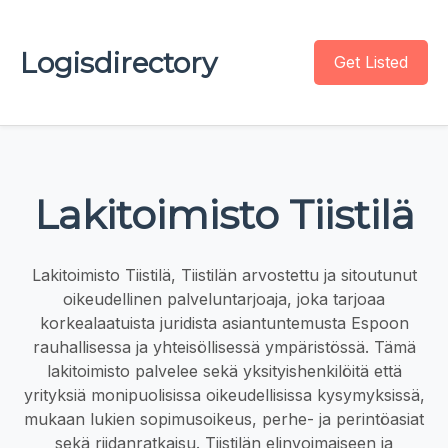
Logisdirectory
Get Listed
Lakitoimisto Tiistilä
Lakitoimisto Tiistilä, Tiistilän arvostettu ja sitoutunut
oikeudellinen palveluntarjoaja, joka tarjoaa
korkealaatuista juridista asiantuntemusta Espoon
rauhallisessa ja yhteisöllisessä ympäristössä. Tämä
lakitoimisto palvelee sekä yksityishenkilöitä että
yrityksiä monipuolisissa oikeudellisissa kysymyksissä,
mukaan lukien sopimusoikeus, perhe- ja perintöasiat
sekä riidanratkaisu. Tiistilän elinvoimaiseen ja